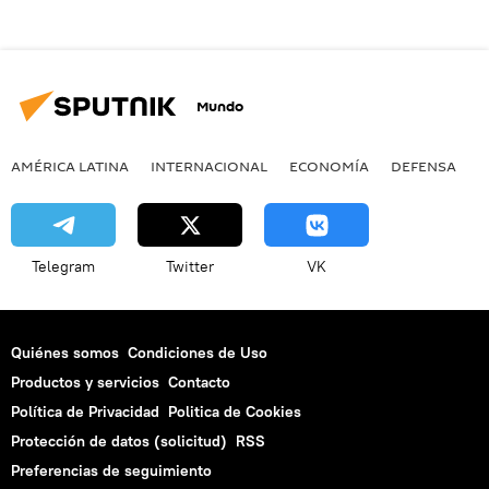
Mundo
AMÉRICA LATINA
INTERNACIONAL
ECONOMÍA
DEFENSA
M
Telegram
Twitter
VK
Quiénes somos
Condiciones de Uso
Productos y servicios
Contacto
Política de Privacidad
Politica de Cookies
Protección de datos (solicitud)
RSS
Preferencias de seguimiento