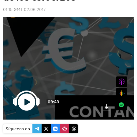
01:15 GMT 02.06.2017
iTunes
Google
09:43
Spotify
Síguenos en