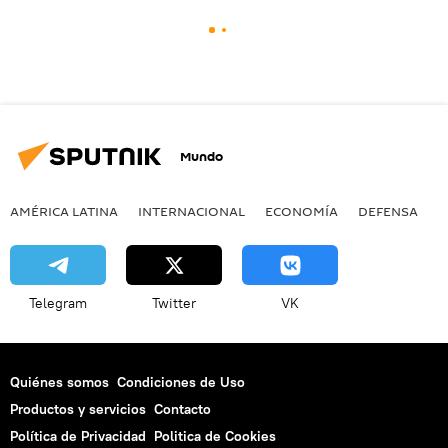
Mundo
AMÉRICA LATINA
INTERNACIONAL
ECONOMÍA
DEFENSA
M
Telegram
Twitter
VK
Quiénes somos
Condiciones de Uso
Productos y servicios
Contacto
Política de Privacidad
Politica de Cookies