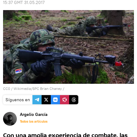
15:37 GMT 31.05.2017
CC0
/
Wikimedia/SPC Brian Chaney
/
Síguenos en
Argelio García
Todos los artículos
Con una amplia experiencia de combate, las