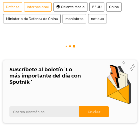
Defensa
Internacional
🌍 Oriente Medio
EEUU
China
Ministerio de Defensa de China
maniobras
noticias
Suscríbete al boletín 'Lo
más importante del día con
Sputnik '