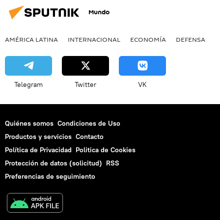
Mundo
AMÉRICA LATINA
INTERNACIONAL
ECONOMÍA
DEFENSA
M
Telegram
Twitter
VK
Quiénes somos
Condiciones de Uso
Productos y servicios
Contacto
Política de Privacidad
Politica de Cookies
Protección de datos (solicitud)
RSS
Preferencias de seguimiento