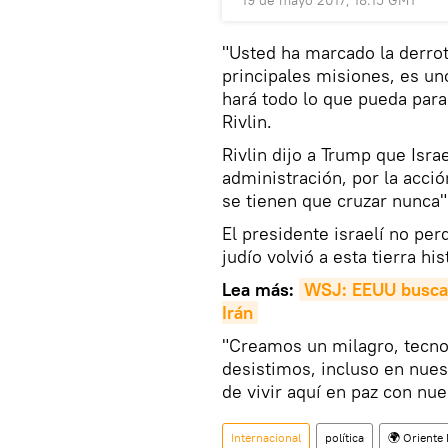
19 de mayo 2017, 18:15 GMT
"Usted ha marcado la derro
principales misiones, es un
hará todo lo que pueda parar
Rivlin.
Rivlin dijo a Trump que Isra
administración, por la acció
se tienen que cruzar nunca"
El presidente israelí no per
judío volvió a esta tierra hi
Lea más:
WSJ: EEUU busca c
Irán
"Creamos un milagro, tecn
desistimos, incluso en nues
de vivir aquí en paz con nue
Internacional
política
🌍 Oriente