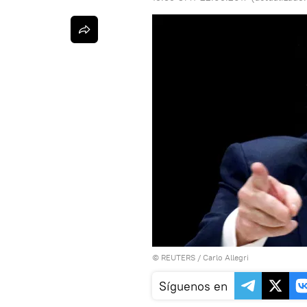
©
REUTERS
/ Carlo Allegri
Síguenos en