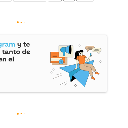
gram
y te
 tanto de
en el