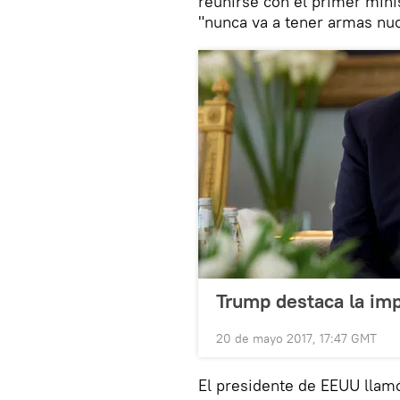
reunirse con el primer mini
"nunca va a tener armas nuc
Trump destaca la impo
20 de mayo 2017, 17:47 GMT
El presidente de EEUU llam