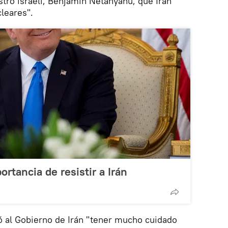
stro israelí, Benjamín Netanyahu, que Irán
leares".
rtancia de resistir a Irán
ó al Gobierno de Irán "tener mucho cuidado