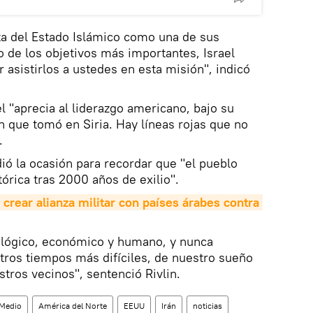
ta del Estado Islámico como una de sus
o de los objetivos más importantes, Israel
 asistirlos a ustedes en esta misión", indicó
el "aprecia al liderazgo americano, bajo su
n que tomó en Siria. Hay líneas rojas que no
.
dió la ocasión para recordar que "el pueblo
stórica tras 2000 años de exilio".
rear alianza militar con países árabes contra 
ológico, económico y humano, y nunca
tros tiempos más difíciles, de nuestro sueño
stros vecinos", sentenció Rivlin.
 Medio
América del Norte
EEUU
Irán
noticias