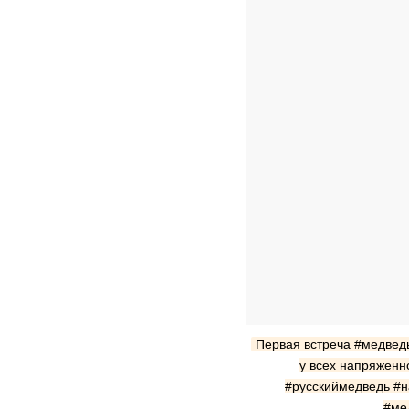
Первая встреча #медвед
у всех напряженн
#русскиймедведь #
#ме