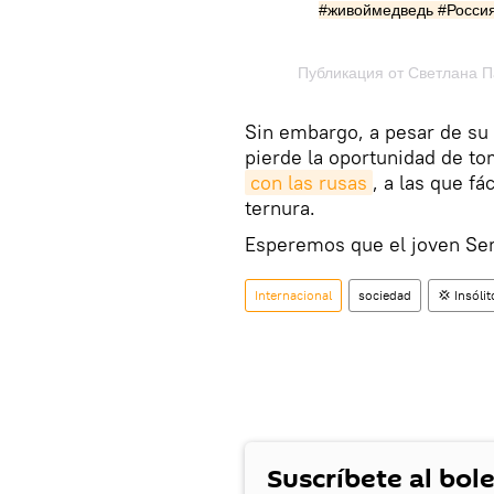
#живоймедведь #Россия #
Sin embargo, a pesar de su 
pierde la oportunidad de to
con las rusas
, a las que fá
ternura.
Esperemos que el joven Se
Internacional
sociedad
💢 Insólit
Suscríbete al bole