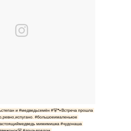
ьстепан и #медведьсемён #🐻🐾Встреча прошла 
о,ревно,испугано. #большоеималенькое 
настоящиймедведь мимимишка #чудонаша 
двежонок🐻 #друзьярядом