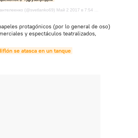
Публикация от Светлана Пантелеенко (@svetlanko69) Май 2 2017 в 7:54 PDT
papeles protagónicos (por lo general de oso)
erciales y espectáculos teatralizados,
iflón se atasca en un tanque