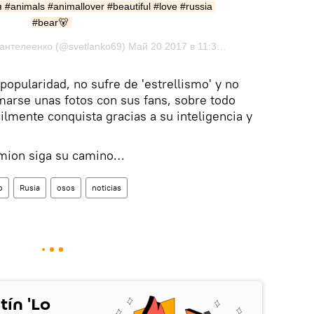
animals #animallover #beautiful #love #russia 
#bear🐻
Публикация от Светлана Пантелеенко (@svetlanko69) Май 20 2017 в 11:38 PDT
popularidad, no sufre de 'estrellismo' y no
marse unas fotos con sus fans, sobre todo
cilmente conquista gracias a su inteligencia y
mion siga su camino…
o
Rusia
osos
noticias
tín 'Lo