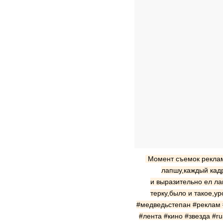
Момент съемок реклам
лапшу,каждый кад
и выразительно ел ла
терку,было и такое,ур
#медведьстепан #реклам 
#лента #кино #звезда #r