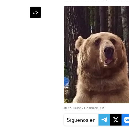
© YouTube /
Doshirak Rus
Síguenos en