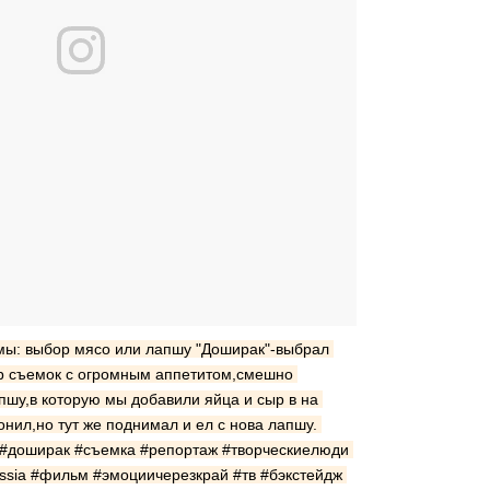
ы: выбор мясо или лапшу "Доширак"-выбрал 
р съемок с огромным аппетитом,смешно 
пшу,в которую мы добавили яйца и сыр в на 
онил,но тут же поднимал и ел с нова лапшу. 
#доширак #съемка #репортаж #творческиелюди 
ussia #фильм #эмоциичерезкрай #тв #бэкстейдж 