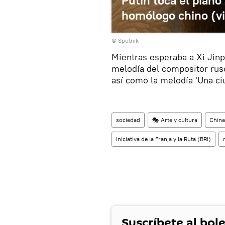
Putin toca el piano
homólogo chino (v
© Sputnik
Mientras esperaba a Xi Jinpi
melodía del compositor ruso
así como la melodía 'Una ci
sociedad
🎭 Arte y cultura
China
Iniciativa de la Franja y la Ruta (BRI)
Suscríbete al bole