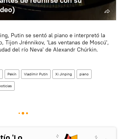
 antes de reunirse con su
ideo)
ng, Putin se sentó al piano e interpretó la
, Tijon Jrénnikov, 'Las ventanas de Moscú',
udad del río Neva' de Alexandr Chúrkin.
Pekín
Vladímir Putin
Xi Jinping
piano
noticias
tín 'Lo