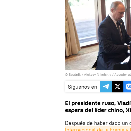
© Sputnik / Aleksey Nikolskiy
/
Acceder a
Síguenos en
El presidente ruso, Vlad
espera del líder chino, Xi
Después de haber dado un d
Internacional de la Franja y 