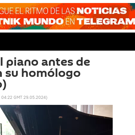
l piano antes de
on su homólogo
o)
:
04:22 GMT 29.05.2024
)