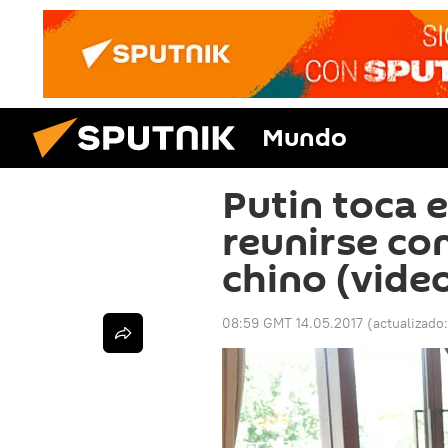
Mundo
Putin toca e
reunirse c
chino (vide
08:59 GMT 14.05.2017
(actualizado