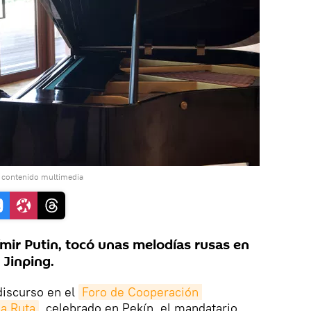
l contenido multimedia
ímir Putin, tocó unas melodías rusas en
 Jinping.
iscurso en el
Foro de Cooperación 
la Ruta
, celebrado en Pekín, el mandatario