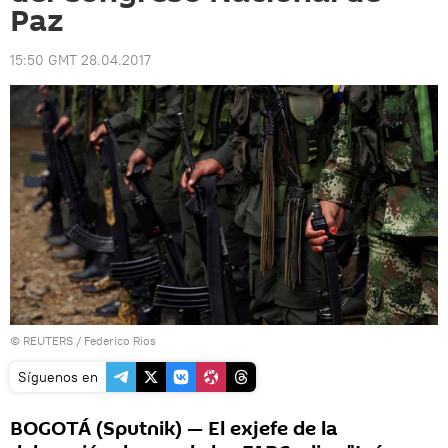
Paz
15:50 GMT 28.04.2017
©
REUTERS
/ Federico Rios
Síguenos en
BOGOTÁ (Sputnik) — El exjefe de la