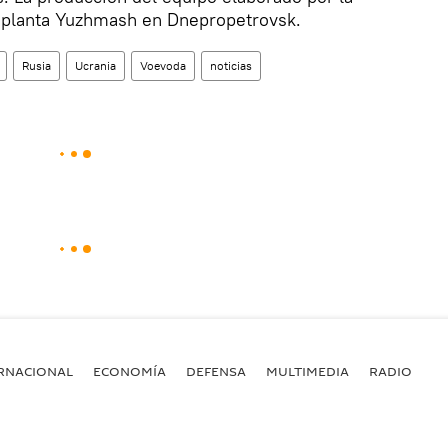
la planta Yuzhmash en Dnepropetrovsk.
Rusia
Ucrania
Voevoda
noticias
RNACIONAL
ECONOMÍA
DEFENSA
MULTIMEDIA
RADIO