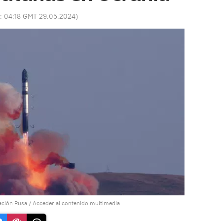
o:
04:18 GMT 29.05.2024
)
ración Rusa
/
Acceder al contenido multimedia