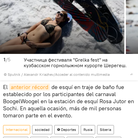
1
/5
Участница фестиваля "Grelka fest" на
кузбасском горнолыжном курорте Шерегеш.
© Sputnik / Alexandr Kriazhev
/
Acceder al contenido multimedia
El
anterior récord
de esquí en traje de baño fue
establecido por los participantes del carnaval
BoogelWoogel en la estación de esquí Rosa Jutor en
Sochi. En aquella ocasión, más de mil personas
tomaron parte en el evento.
Internacional
sociedad
⚽ Deportes
Rusia
Siberia