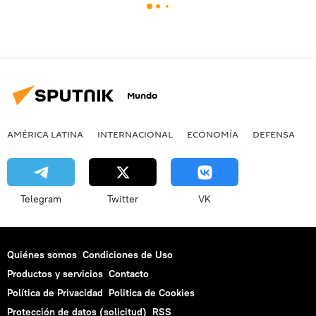
Mundo
AMÉRICA LATINA
INTERNACIONAL
ECONOMÍA
DEFENSA
M
Telegram
Twitter
VK
Quiénes somos
Condiciones de Uso
Productos y servicios
Contacto
Política de Privacidad
Politica de Cookies
Protección de datos (solicitud)
RSS