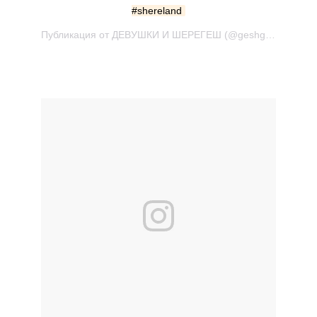
#shereland
Публикация от ДЕВУШКИ И ШЕРЕГЕШ (@geshgirls) Апр 21 2017 в 11:10 PDT