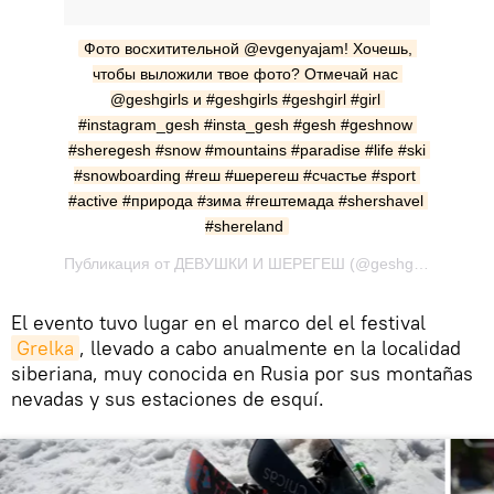
Фото восхитительной @evgenyajam! Хочешь, 
чтобы выложили твое фото? Отмечай нас 
@geshgirls и #geshgirls #geshgirl #girl 
#instagram_gesh #insta_gesh #gesh #geshnow 
#sheregesh #snow #mountains #paradise #life #ski 
#snowboarding #геш #шерегеш #счастье #sport 
#active #природа #зима #гештемада #shershavel 
#shereland
Публикация от ДЕВУШКИ И ШЕРЕГЕШ (@geshgirls) Апр 17 2017 в 5:20 PDT
El evento tuvo lugar en el marco del el festival
Grelka
, llevado a cabo anualmente en la localidad
siberiana, muy conocida en Rusia por sus montañas
nevadas y sus estaciones de esquí.