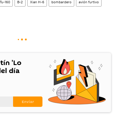
Tu-160
B-2
Xian H-6
bombardero
avión furtivo
tín 'Lo
el día