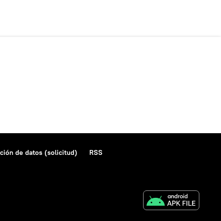
ción de datos (solicitud)
RSS