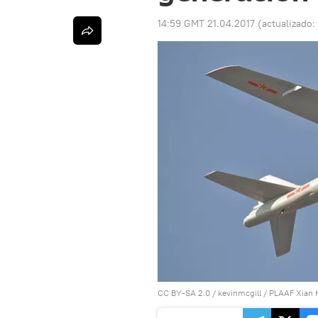
14:59 GMT 21.04.2017
(actualizado:
CC BY-SA 2.0
/
kevinmcgill
/
PLAAF Xian