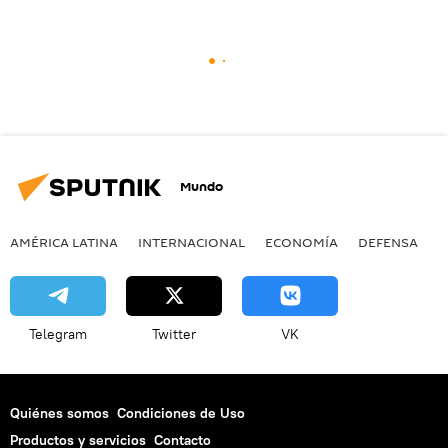
Mundo
AMÉRICA LATINA
INTERNACIONAL
ECONOMÍA
DEFENSA
M
Telegram
Twitter
VK
Quiénes somos
Condiciones de Uso
Productos y servicios
Contacto