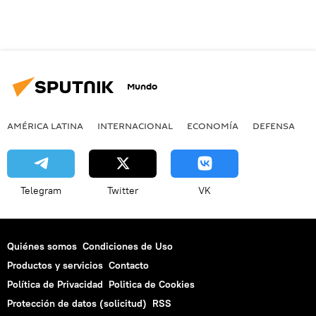
Mundo
AMÉRICA LATINA
INTERNACIONAL
ECONOMÍA
DEFENSA
M
Telegram
Twitter
VK
Quiénes somos
Condiciones de Uso
Productos y servicios
Contacto
Política de Privacidad
Politica de Cookies
Protección de datos (solicitud)
RSS