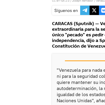
CC BY-SA 2.0
/
Joseph Remedor
/
Venezu
Síguenos en
CARACAS (Sputnik) — Ve
extraordinaria para la s
único "pecado" es pedir
independencia, dijo a Sp
Constitución de Venezu
"Venezuela para nada e
ni para la seguridad c
quiere mantener su ind
autodeterminación, la n
igualdad de los estados
Naciones Unidas", añad