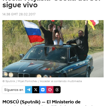
sigue vivo
14:38 GMT 28.02.2017
© Sputnik / Mijail Fomichev
/
Acceder al contenido multimedia
Síguenos en
MOSCÚ (Sputnik) — El Ministerio de