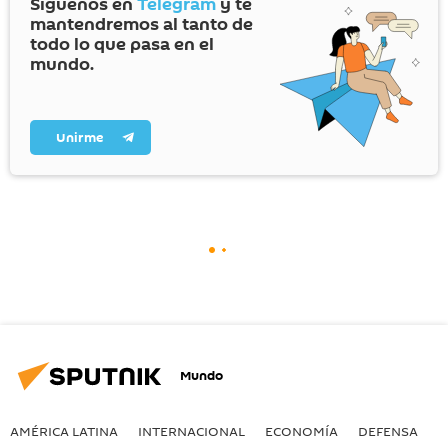
Síguenos en
Telegram
y te
mantendremos al tanto de
todo lo que pasa en el
mundo.
Unirme
Mundo
AMÉRICA LATINA
INTERNACIONAL
ECONOMÍA
DEFENSA
M