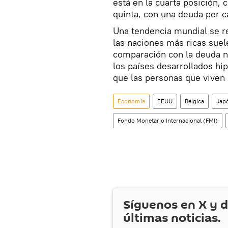
está en la cuarta posición,
quinta, con una deuda per 
Una tendencia mundial se re
las naciones más ricas suel
comparación con la deuda na
los países desarrollados h
que las personas que viven
Economía
EEUU
Bélgica
Jap
Fondo Monetario Internacional (FMI)
Síguenos en
X
y d
últimas noticias.