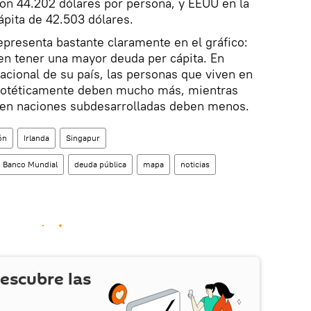
 con 44.202 dólares por persona, y EEUU en la
cápita de 42.503 dólares.
presenta bastante claramente en el gráfico:
en tener una mayor deuda per cápita. En
cional de su país, las personas que viven en
ipotéticamente deben mucho más, mientras
 en naciones subdesarrolladas deben menos.
ón
Irlanda
Singapur
Banco Mundial
deuda pública
mapa
noticias
escubre las