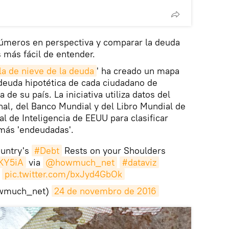
números en perspectiva y comparar la deuda
s más fácil de entender.
la de nieve de la deuda
' ha creado un mapa
 deuda hipotética de cada ciudadano de
de su país. La iniciativa utiliza datos del
al, del Banco Mundial y del Libro Mundial de
l de Inteligencia de EEUU para clasificar
 más 'endeudadas'.
untry's
#Debt
Rests on your Shoulders
QKY5iA
via
@howmuch_net
#dataviz
pic.twitter.com/bxJyd4GbOk
wmuch_net)
24 de novembro de 2016