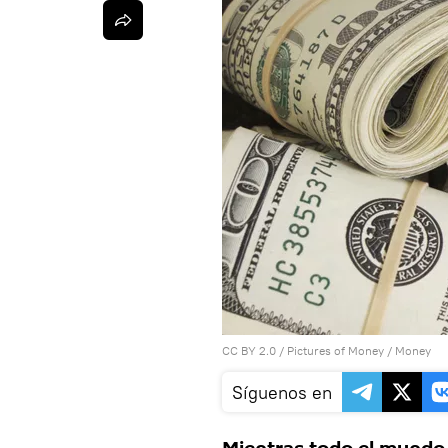
CC BY 2.0
/
Pictures of Money
/ Money
Síguenos en