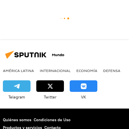
Mundo
AMÉRICA LATINA
INTERNACIONAL
ECONOMÍA
DEFENSA
M
Telegram
Twitter
VK
Quiénes somos
Condiciones de Uso
Productos y servicios
Contacto