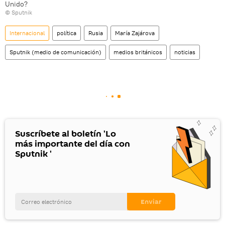
Unido?
© Sputnik
Internacional
política
Rusia
María Zajárova
Sputnik (medio de comunicación)
medios británicos
noticias
Suscríbete al boletín 'Lo
más importante del día con
Sputnik '