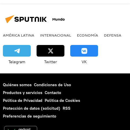
Mundo
AMÉRICA LATINA
INTERNACIONAL
ECONOMÍA
DEFENSA
M
Telegram
Twitter
VK
Quiénes somos
Condiciones de Uso
Productos y servicios
Contacto
Política de Privacidad
Politica de Cookies
Protección de datos (solicitud)
RSS
Preferencias de seguimiento