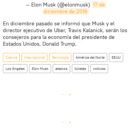
— Elon Musk (@elonmusk)
17 de 
diciembre de 2016
​En diciembre pasado se informó que Musk y el
director ejecutivo de Uber, Travis Kalanick, serán los
consejeros para la economía del presidente de
Estados Unidos, Donald Trump.
Ciencia
Internacional
Tecnología
América del Norte
EEUU
Los Ángeles
Elon Musk
atascos
túneles
noticias