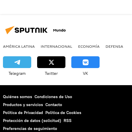
Mundo
AMÉRICA LATINA
INTERNACIONAL
ECONOMÍA
DEFENSA
M
Telegram
Twitter
VK
Quiénes somos
Condiciones de Uso
Productos y servicios
Contacto
Política de Privacidad
Politica de Cookies
Protección de datos (solicitud)
RSS
Preferencias de seguimiento