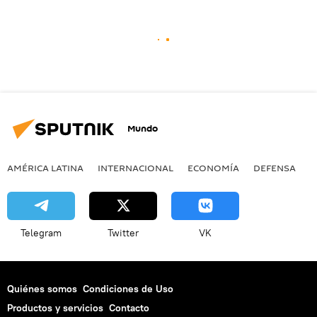
Mundo
AMÉRICA LATINA
INTERNACIONAL
ECONOMÍA
DEFENSA
M
Telegram
Twitter
VK
Quiénes somos
Condiciones de Uso
Productos y servicios
Contacto