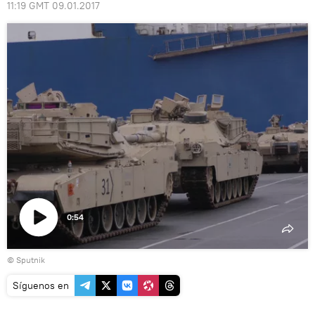
11:19 GMT 09.01.2017
0:54
Reproducir
© Sputnik
vídeo
Síguenos en