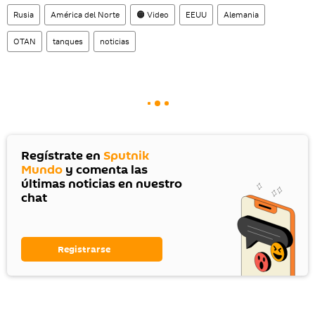
Rusia
América del Norte
🟠 Video
EEUU
Alemania
OTAN
tanques
noticias
Regístrate en
Sputnik
Mundo
y comenta las
últimas noticias en nuestro
chat
Registrarse