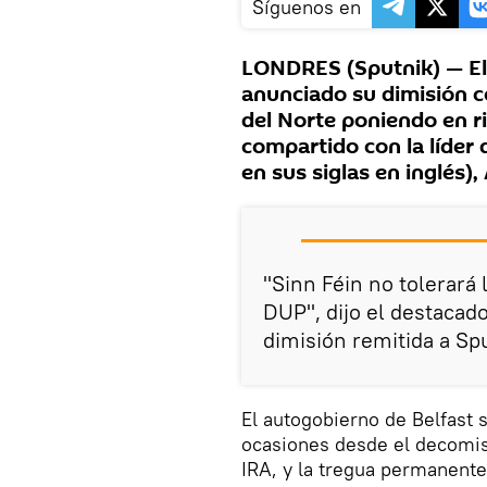
Síguenos en
LONDRES (Sputnik) — El
anunciado su dimisión co
del Norte poniendo en r
compartido con la líder
en sus siglas en inglés),
"Sinn Féin no tolerará 
DUP", dijo el destacad
dimisión remitida a Spu
El autogobierno de Belfast 
ocasiones desde el decomiso
IRA, y la tregua permanente