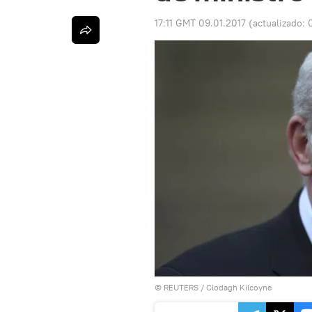
17:11 GMT 09.01.2017
(actualizado:
©
REUTERS
/ Clodagh Kilcoyne