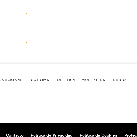
RNACIONAL
ECONOMÍA
DEFENSA
MULTIMEDIA
RADIO
Contacto
Política de Privacidad
Politica de Cookies
Protec