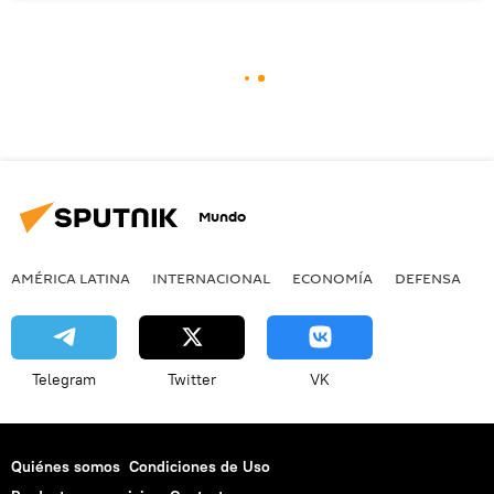
Mundo
AMÉRICA LATINA
INTERNACIONAL
ECONOMÍA
DEFENSA
M
Telegram
Twitter
VK
Quiénes somos
Condiciones de Uso