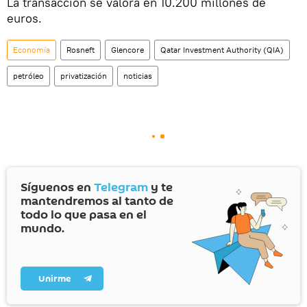
La transacción se valora en 10.200 millones de
euros.
Economía
Rosneft
Glencore
Qatar Investment Authority (QIA)
petróleo
privatización
noticias
Síguenos en
Telegram
y te
mantendremos al tanto de
todo lo que pasa en el
mundo.
Unirme