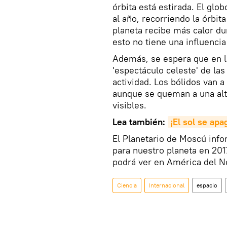
órbita está estirada. El glo
al año, recorriendo la órbi
planeta recibe más calor dur
esto no tiene una influencia
Además, se espera que en la
'espectáculo celeste' de las
actividad. Los bólidos van a
aunque se queman a una alt
visibles.
Lea también:
¡El sol se ap
El Planetario de Moscú inf
para nuestro planeta en 2017
podrá ver en América del N
Ciencia
Internacional
espacio