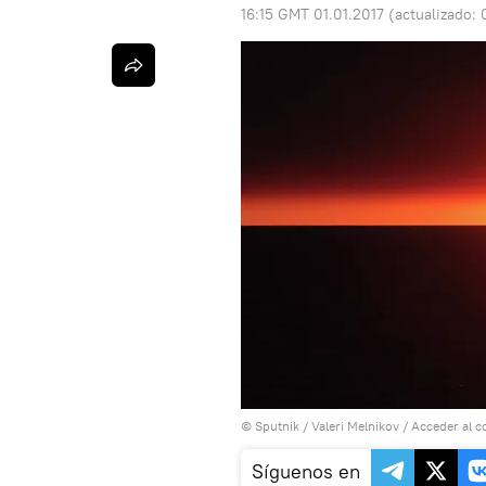
16:15 GMT 01.01.2017
(actualizado:
© Sputnik / Valeri Melnikov
/
Acceder al c
Síguenos en