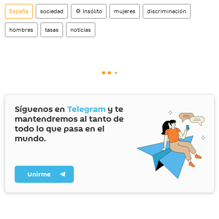
España
sociedad
💢 Insólito
mujeres
discriminación
hombres
tasas
noticias
Síguenos en
Telegram
y te
mantendremos al tanto de
todo lo que pasa en el
mundo.
Unirme