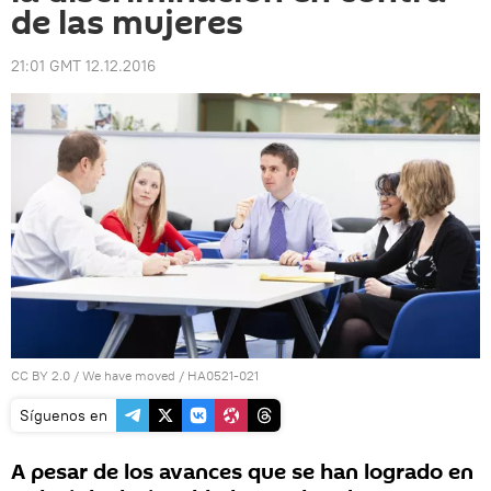
de las mujeres
21:01 GMT 12.12.2016
CC BY 2.0
/
We have moved
/
HA0521-021
Síguenos en
A pesar de los avances que se han logrado en