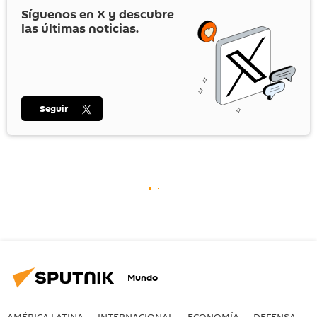
Síguenos en
X
y descubre
las últimas noticias.
Seguir
Mundo
AMÉRICA LATINA
INTERNACIONAL
ECONOMÍA
DEFENSA
M