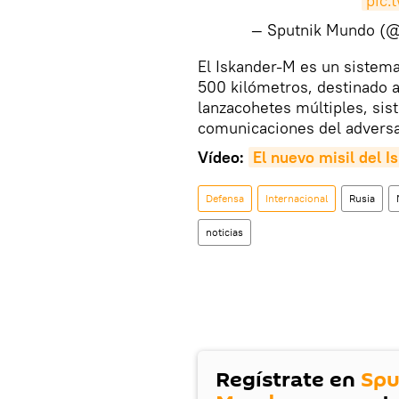
pic.
— Sputnik Mundo (
​El Iskander-M es un sistema
500 kilómetros, destinado a
lanzacohetes múltiples, sis
comunicaciones del adversa
Vídeo:
El nuevo misil del I
Defensa
Internacional
Rusia
noticias
Regístrate en
Spu