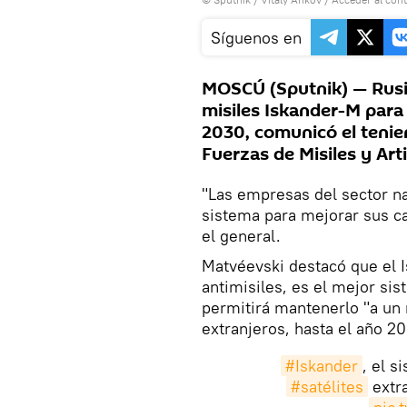
Síguenos en
MOSCÚ (Sputnik) — Rusi
misiles Iskander-M para
2030, comunicó el tenien
Fuerzas de Misiles y Artil
"Las empresas del sector n
sistema para mejorar sus ca
el general.
Matvéevski destacó que el I
antimisiles, es el mejor sis
permitirá mantenerlo "a un 
extranjeros, hasta el año 20
#Iskander
, el s
#satélites
extr