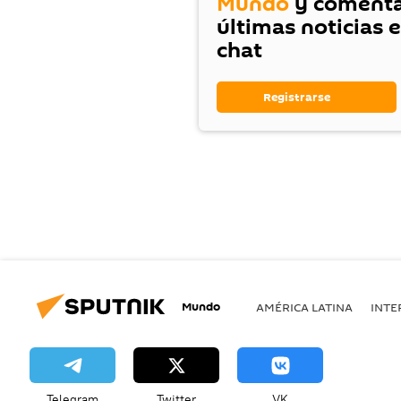
Mundo
y comenta
últimas noticias 
chat
Registrarse
Mundo
AMÉRICA LATINA
INTE
Telegram
Twitter
VK