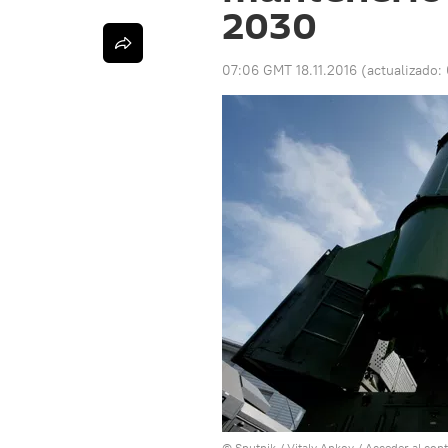
2030
07:06 GMT 18.11.2016
(actualizado:
© Sputnik / Vitaly Ankov
/
Acceder al con