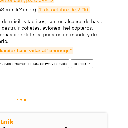
twitter.com/pzaQiJyX1D
@SputnikMundo)
11 de octubre de 2016
 de misiles tácticos, con un alcance de hasta
 destruir cohetes, aviones, helicópteros,
temas de artillería, puestos de mando y de
rio.
skander hace volar al "enemigo"
Nuevos armamentos para las FFAA de Rusia
Iskander-M
tnik