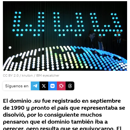
CC BY 2.0
/
knuton
/
IBM eyecatcher
Síguenos en
El dominio .su fue registrado en septiembre
de 1990 y pronto el país que representaba se
disolvió, por lo consiguiente muchos
pensaron que el dominio también iba a
perecer, pero resulta que se equivocaron. El