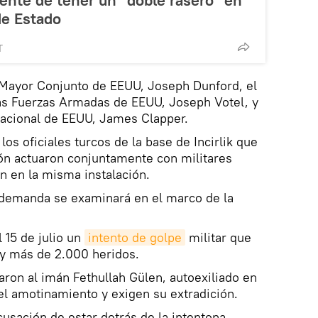
ente de tener un "doble rasero" en
de Estado
T
o Mayor Conjunto de EEUU, Joseph Dunford, el
las Fuerzas Armadas de EEUU, Joseph Votel, y
 Nacional de EEUU, James Clapper.
os oficiales turcos de la base de Incirlik que
ión actuaron conjuntamente con militares
n en la misma instalación.
a demanda se examinará en el marco de la
.
l 15 de julio un
intento de golpe
militar que
y más de 2.000 heridos.
aron al imán Fethullah Gülen, autoexiliado en
el amotinamiento y exigen su extradición.
cusación de estar detrás de la intentona