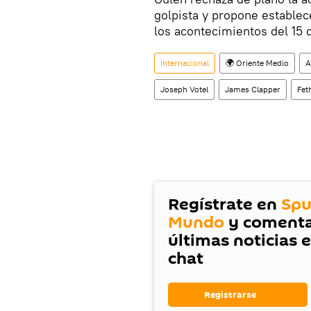
golpista y propone establec
los acontecimientos del 15 d
Internacional
🌍 Oriente Medio
A
Joseph Votel
James Clapper
Fet
Regístrate en
Spu
Mundo
y comenta
últimas noticias 
chat
Registrarse