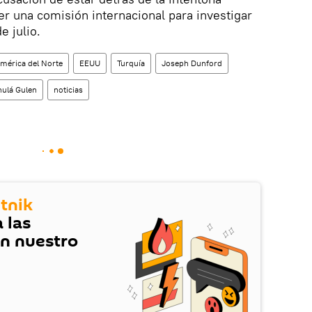
er una comisión internacional para investigar
e julio.
mérica del Norte
EEUU
Turquía
Joseph Dunford
hulá Gulen
noticias
tnik
 las
en nuestro