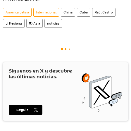
América Latina
Internacional
China
Cuba
Raúl Castro
Li Keqiang
🌏 Asia
noticias
Síguenos en
X
y descubre
las últimas noticias.
Seguir