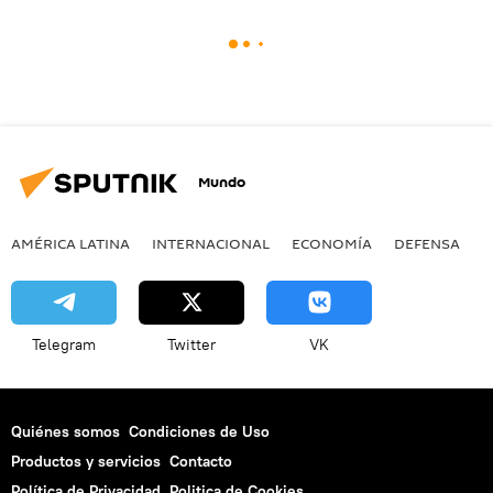
Mundo
AMÉRICA LATINA
INTERNACIONAL
ECONOMÍA
DEFENSA
M
Telegram
Twitter
VK
Quiénes somos
Condiciones de Uso
Productos y servicios
Contacto
Política de Privacidad
Politica de Cookies