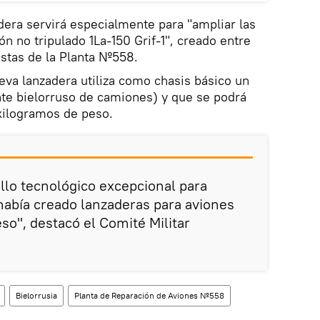
adera servirá especialmente para "ampliar las
ón no tripulado 1La-150 Grif-1", creado entre
istas de la Planta №558.
eva lanzadera utiliza como chasis básico un
te bielorruso de camiones) y que se podrá
kilogramos de peso.
ollo tecnológico excepcional para
había creado lanzaderas para aviones
so", destacó el Comité Militar
Bielorrusia
Planta de Reparación de Aviones №558