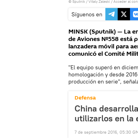
© Sputnik / Vitaly Zaleski
/
Acceder al con
Síguenos en
MINSK (Sputnik) — La em
de Aviones №558 está pr
lanzadera móvil para ae
comunicó el Comité Milita
"El equipo superó en dicie
homologación y desde 2016 l
producción en serie", señal
Defensa
China desarrolla
utilizarlos en la
7 de septiembre 2016, 05:30 G