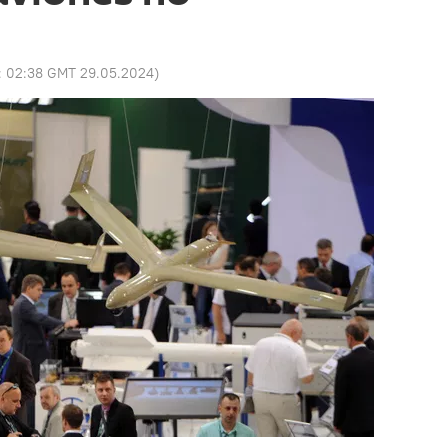
:
02:38 GMT 29.05.2024
)