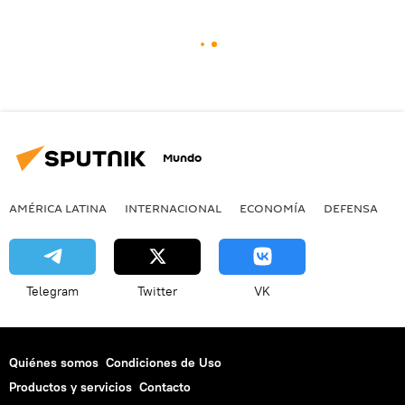
Mundo
AMÉRICA LATINA
INTERNACIONAL
ECONOMÍA
DEFENSA
M
Telegram
Twitter
VK
Quiénes somos
Condiciones de Uso
Productos y servicios
Contacto