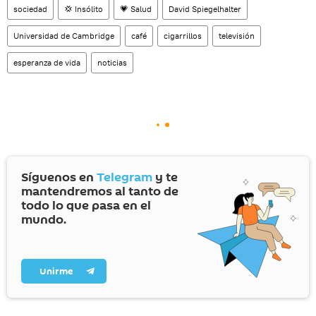
sociedad
💢 Insólito
💗 Salud
David Spiegelhalter
Universidad de Cambridge
café
cigarrillos
televisión
esperanza de vida
noticias
Síguenos en
Telegram
y te
mantendremos al tanto de
todo lo que pasa en el
mundo.
Unirme