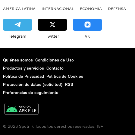
AMÉRICA LATINA
INTERNACIONAL
ECONOMÍA
DEFENSA
M
Telegram
Twitter
VK
Quiénes somos
Condiciones de Uso
Productos y servicios
Contacto
Política de Privacidad
Politica de Cookies
Protección de datos (solicitud)
RSS
Preferencias de seguimiento
© 2026 Sputnik Todos los derechos reservados. 18+