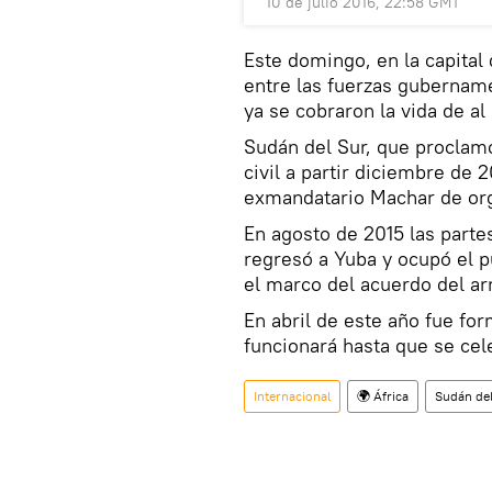
10 de julio 2016, 22:58 GMT
Este domingo, en la capital
entre las fuerzas gubername
ya se cobraron la vida de a
Sudán del Sur, que proclamó
civil a partir diciembre de 
exmandatario Machar de org
En agosto de 2015 las parte
regresó a Yuba y ocupó el p
el marco del acuerdo del arr
En abril de este año fue fo
funcionará hasta que se cel
Internacional
🌍 África
Sudán del