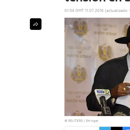
01:54 GMT 11.07.2016
(actualizado:
©
REUTERS
/ Stringer