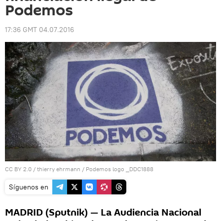
Podemos
17:36 GMT 04.07.2016
CC BY 2.0
/
thierry ehrmann
/
Podemos logo _DDC1888
Síguenos en
MADRID (Sputnik) — La Audiencia Nacional