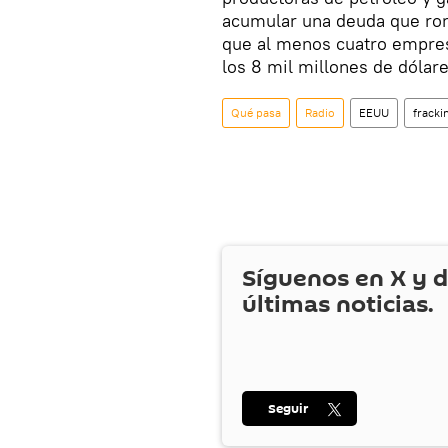
acumular una deuda que ron
que al menos cuatro empres
los 8 mil millones de dólar
Qué pasa
Radio
EEUU
fracki
Síguenos en
X
y d
últimas noticias.
Seguir