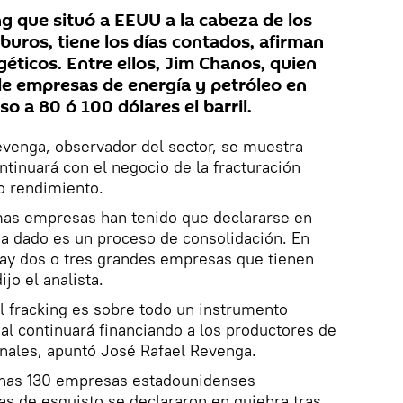
ng que situó a EEUU a la cabeza de los
buros, tiene los días contados, afirman
éticos. Entre ellos, Jim Chanos, quien
e empresas de energía y petróleo en
o a 80 ó 100 dólares el barril.
evenga, observador del sector, se muestra
inuará con el negocio de la fracturación
lo rendimiento.
as empresas han tenido que declararse en
ha dado es un proceso de consolidación. En
y dos o tres grandes empresas que tienen
ijo el analista.
l fracking es sobre todo un instrumento
cual continuará financiando a los productores de
nales, apuntó José Rafael Revenga.
unas 130 empresas estadounidenses
as de esquisto se declararon en quiebra tras