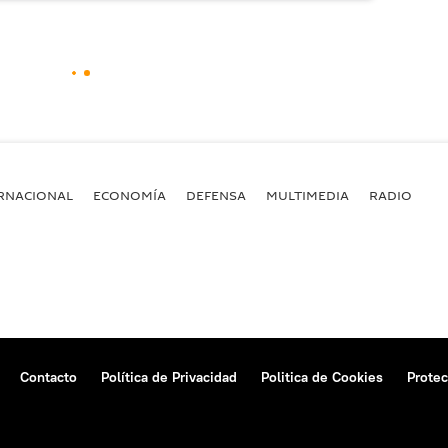
RNACIONAL
ECONOMÍA
DEFENSA
MULTIMEDIA
RADIO
Contacto
Política de Privacidad
Politica de Cookies
Protec