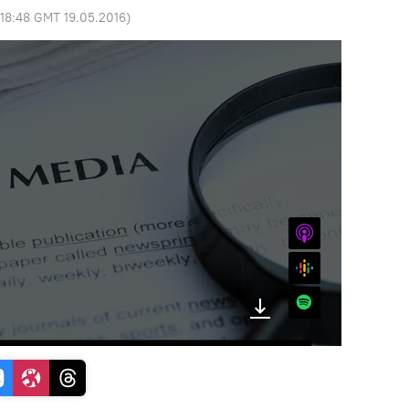
18:48 GMT 19.05.2016
)
iTunes
Google
Spotify