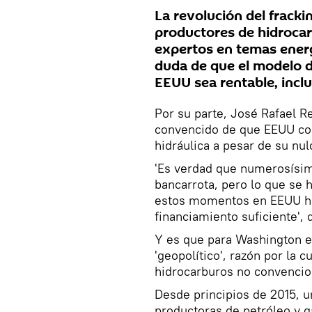
La revolución del fracki
productores de hidrocar
expertos en temas energ
duda de que el modelo d
EEUU sea rentable, inclus
Por su parte, José Rafael R
convencido de que EEUU cont
hidráulica a pesar de su nu
'Es verdad que numerosísim
bancarrota, pero lo que se 
estos momentos en EEUU ha
financiamiento suficiente', d
Y es que para Washington e
'geopolítico', razón por la 
hidrocarburos no convencio
Desde principios de 2015, 
productoras de petróleo y g