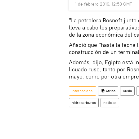
1 de febrero 2016, 12:53 GMT
"La petrolera Rosneft junto
lleva a cabo los preparativo
de la zona económica del ca
Añadió que "hasta la fecha 
construcción de un terminal
Además, dijo, Egipto está i
licuado ruso, tanto por Rosn
mayo, como por otra empre
Internacional
🌍 África
Rusia
hidrocarburos
noticias