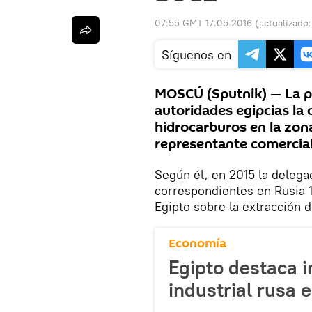
07:55 GMT 17.05.2016
(actualizado
Síguenos en
MOSCÚ (Sputnik) — La pe
autoridades egipcias la 
hidrocarburos en la zon
representante comercial
Según él, en 2015 la delega
correspondientes en Rusia 1
Egipto sobre la extracción d
Economía
Egipto destaca 
industrial rusa 