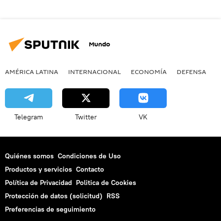
Mundo
AMÉRICA LATINA
INTERNACIONAL
ECONOMÍA
DEFENSA
M
Telegram
Twitter
VK
Quiénes somos
Condiciones de Uso
Productos y servicios
Contacto
Política de Privacidad
Politica de Cookies
Protección de datos (solicitud)
RSS
Preferencias de seguimiento