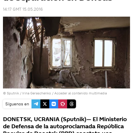
14:17 GMT 15.05.2016
© Sputnik / Irina Geraschenko
/
Acceder al contenido multimedia
Síguenos en
DONETSK, UCRANIA (Sputnik)— El Ministerio
de Defensa de la autoproclamada República