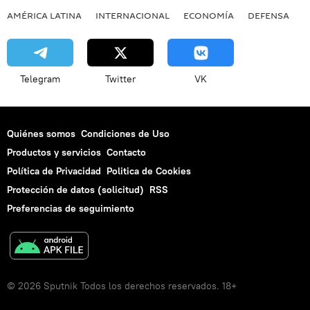
AMÉRICA LATINA
INTERNACIONAL
ECONOMÍA
DEFENSA
M
Telegram
Twitter
VK
Quiénes somos
Condiciones de Uso
Productos y servicios
Contacto
Política de Privacidad
Politica de Cookies
Protección de datos (solicitud)
RSS
Preferencias de seguimiento
© 2026 Sputnik Todos los derechos reservados. 18+