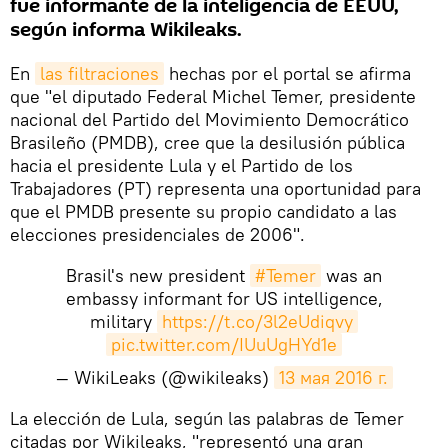
fue informante de la inteligencia de EEUU,
según informa Wikileaks.
En
las filtraciones
hechas por el portal se afirma
que "el diputado Federal Michel Temer, presidente
nacional del Partido del Movimiento Democrático
Brasileño (PMDB), cree que la desilusión pública
hacia el presidente Lula y el Partido de los
Trabajadores (PT) representa una oportunidad para
que el PMDB presente su propio candidato a las
elecciones presidenciales de 2006".
Brasil's new president
#Temer
was an
embassy informant for US intelligence,
military
https://t.co/3l2eUdiqvy
pic.twitter.com/IUuUgHYd1e
— WikiLeaks (@wikileaks)
13 мая 2016 г.
La elección de Lula, según las palabras de Temer
citadas por Wikileaks, "representó una gran