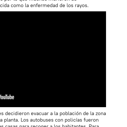
cida como la enfermedad de los rayos.
des decidieron evacuar a la población de la zona
la planta. Los autobuses con policías fueron
as casas para recoger a los habitantes. Para