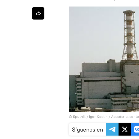
© Sputnik / Igor Kostin
/
Acceder al cont
Síguenos en