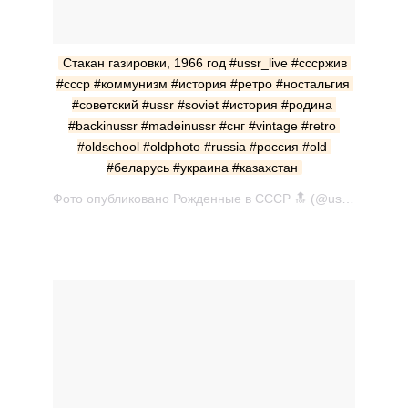
Стакан газировки, 1966 год #ussr_live #сссржив 
#ссср #коммунизм #история #ретро #ностальгия 
#советский #ussr #soviet #история #родина 
#backinussr #madeinussr #снг #vintage #retro 
#oldschool #oldphoto #russia #россия #old 
#беларусь #украина #казахстан
Фото опубликовано Рожденные в СССР 🔝 (@ussr_live) Апр 2 2016 в 7:34 PDT