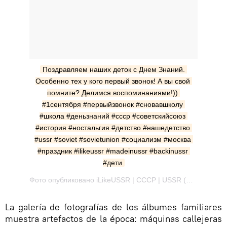
Поздравляем наших деток с Днем Знаний. 
Особенно тех у кого первый звонок! А вы свой 
помните? Делимся воспоминаниями!)) 
#1сентября #первыйзвонок #сновавшколу 
#школа #деньзнаний #ссср #советскийсоюз 
#история #ностальгия #детство #нашедетство 
#ussr #soviet #sovietunion #социализм #москва 
#праздник #ilikeussr #madeinussr #backinussr 
#дети
Фото опубликовано iLikeUSSR | СССР | USSR (@ilikeussr) Сен 1 2014 в 8:45 PDT
La galería de fotografías de los álbumes familiares
muestra artefactos de la época: máquinas callejeras