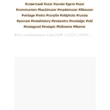
#советский #ussr #soviet #дети #sssr 
#communism #backinussr #madeinussr #ilikeussr 
#vintage #retro #голуби #oldphoto #russia 
#россия #instahistory #instaretro #nostalgic #old 
#instagood #instapic #followme #likeme
Фото опубликовано iLikeUSSR | СССР | USSR (@ilikeussr) Май 27 2014 в 1:24 PDT