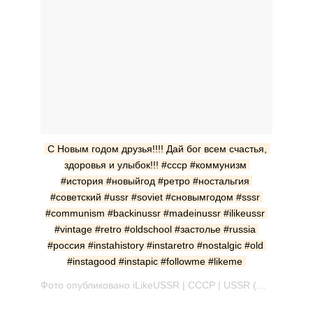
С Новым годом друзья!!!! Дай бог всем счастья, 
здоровья и улыбок!!! #ссср #коммунизм 
#история #новыйгод #ретро #ностальгия 
#советский #ussr #soviet #сновымгодом #sssr 
#communism #backinussr #madeinussr #ilikeussr 
#vintage #retro #oldschool #застолье #russia 
#россия #instahistory #instaretro #nostalgic #old 
#instagood #instapic #followme #likeme
Фото опубликовано iLikeUSSR | СССР | USSR (@ilikeussr) Дек 31 2013 в 12:57 PST