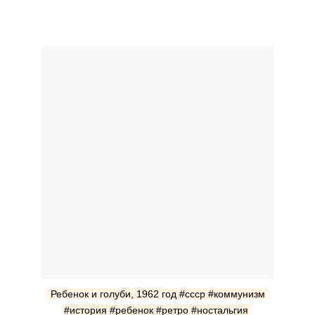
Ребенок и голуби, 1962 год #ссср #коммунизм 
#история #ребенок #ретро #ностальгия 