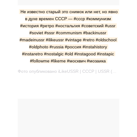
Не известно старый это снимок или нет, но явно 
в духе времен СССР — #ссср #коммунизм 
#история #ретро #ностальгия #советский #ussr 
#soviet #sssr #communism #backinussr 
#madeinussr #ilikeussr #vintage #retro #oldschool 
#oldphoto #russia #россия #instahistory 
#instaretro #nostalgic #old #instagood #instapic 
#followme #likeme #москвич #мозаика
Фото опубликовано iLikeUSSR | СССР | USSR (@ilikeussr) Ноя 27 2014 в 4:59 PST