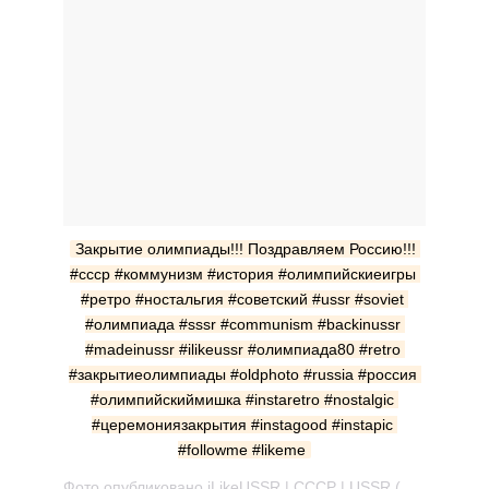
Закрытие олимпиады!!! Поздравляем Россию!!! 
#ссср #коммунизм #история #олимпийскиеигры 
#ретро #ностальгия #советский #ussr #soviet 
#олимпиада #sssr #communism #backinussr 
#madeinussr #ilikeussr #олимпиада80 #retro 
#закрытиеолимпиады #oldphoto #russia #россия 
#олимпийскиймишка #instaretro #nostalgic 
#церемониязакрытия #instagood #instapic 
#followme #likeme
Фото опубликовано iLikeUSSR | СССР | USSR (@ilikeussr) Фев 23 2014 в 9:59 PST