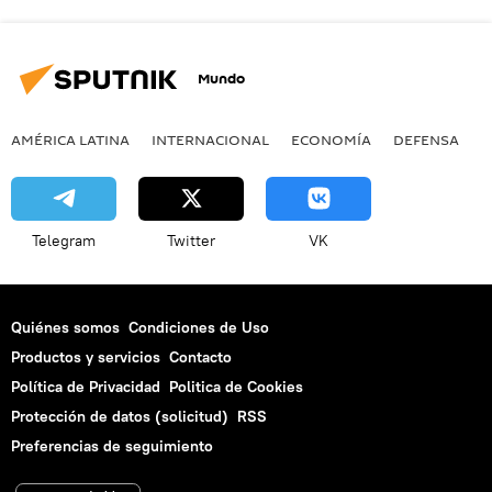
Mundo
AMÉRICA LATINA
INTERNACIONAL
ECONOMÍA
DEFENSA
M
Telegram
Twitter
VK
Quiénes somos
Condiciones de Uso
Productos y servicios
Contacto
Política de Privacidad
Politica de Cookies
Protección de datos (solicitud)
RSS
Preferencias de seguimiento