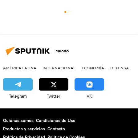
Mundo
AMÉRICA LATINA
INTERNACIONAL
ECONOMÍA
DEFENSA
M
Telegram
Twitter
VK
Quiénes somos
Condiciones de Uso
Productos y servicios
Contacto
Política de Privacidad
Politica de Cookies