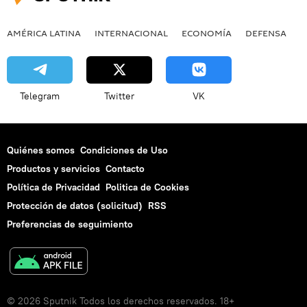
AMÉRICA LATINA
INTERNACIONAL
ECONOMÍA
DEFENSA
M
Telegram
Twitter
VK
Quiénes somos
Condiciones de Uso
Productos y servicios
Contacto
Política de Privacidad
Politica de Cookies
Protección de datos (solicitud)
RSS
Preferencias de seguimiento
© 2026 Sputnik Todos los derechos reservados. 18+