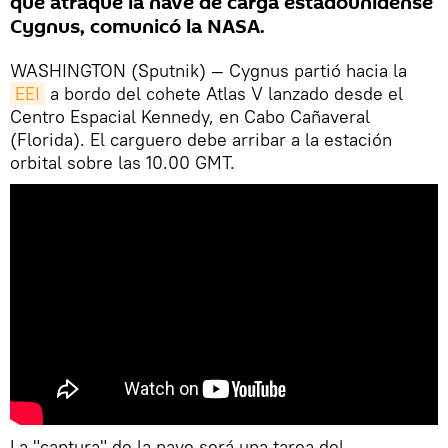
que atraque la nave de carga estadounidense
Cygnus, comunicó la NASA.
WASHINGTON (Sputnik) — Cygnus partió hacia la
EEI
a bordo del cohete Atlas V lanzado desde el
Centro Espacial Kennedy, en Cabo Cañaveral
(Florida). El carguero debe arribar a la estación
orbital sobre las 10.00 GMT.
La "captura" de la nave será una tarea del