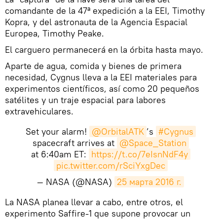
comandante de la 47ª expedición a la EEI, Timothy
Kopra, y del astronauta de la Agencia Espacial
Europea, Timothy Peake.
El carguero permanecerá en la órbita hasta mayo.
Aparte de agua, comida y bienes de primera
necesidad, Cygnus lleva a la EEI materiales para
experimentos científicos, así como 20 pequeños
satélites y un traje espacial para labores
extravehiculares.
Set your alarm!
@OrbitalATK
’s
#Cygnus
spacecraft arrives at
@Space_Station
at 6:40am ET:
https://t.co/7eIsnNdF4y
pic.twitter.com/rSciYxgDec
— NASA (@NASA)
25 марта 2016 г.
La NASA planea llevar a cabo, entre otros, el
experimento Saffire-1 que supone provocar un