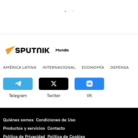
Mundo
AMÉRICA LATINA
INTERNACIONAL
ECONOMÍA
DEFENSA
M
Telegram
Twitter
VK
Quiénes somos
Condiciones de Uso
Productos y servicios
Contacto
Política de Privacidad
Politica de Cookies