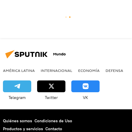
Mundo
AMÉRICA LATINA
INTERNACIONAL
ECONOMÍA
DEFENSA
M
Telegram
Twitter
VK
Quiénes somos
Condiciones de Uso
Productos y servicios
Contacto