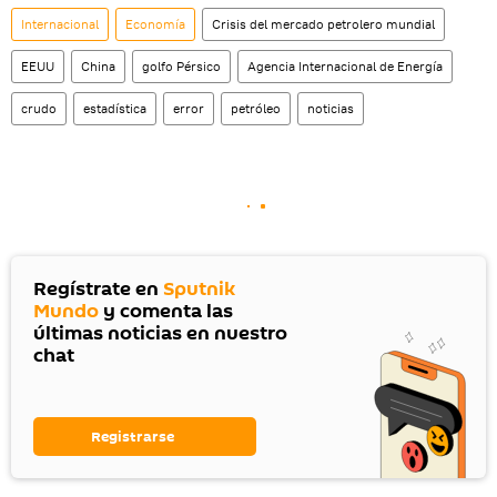
Internacional
Economía
Crisis del mercado petrolero mundial
EEUU
China
golfo Pérsico
Agencia Internacional de Energía
crudo
estadística
error
petróleo
noticias
Regístrate en
Sputnik
Mundo
y comenta las
últimas noticias en nuestro
chat
Registrarse