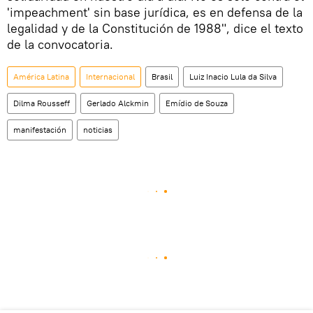
'impeachment' sin base jurídica, es en defensa de la
legalidad y de la Constitución de 1988", dice el texto
de la convocatoria.
América Latina
Internacional
Brasil
Luiz Inacio Lula da Silva
Dilma Rousseff
Gerlado Alckmin
Emídio de Souza
manifestación
noticias