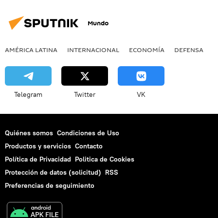
Mundo
AMÉRICA LATINA
INTERNACIONAL
ECONOMÍA
DEFENSA
M
Telegram
Twitter
VK
Quiénes somos
Condiciones de Uso
Productos y servicios
Contacto
Política de Privacidad
Politica de Cookies
Protección de datos (solicitud)
RSS
Preferencias de seguimiento