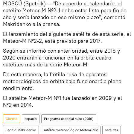
MOSCÚ (Sputnik) — "De acuerdo al calendario, el
satélite Meteor-M №2-1 debe estar listo para fin de
año y sería lanzado en ese mismo plazo", comentó
Makridenko a la prensa.
El lanzamiento del siguiente satélite de esta serie, el
Meteor-M №2-2, está previsto para 2017.
Según se informó con anterioridad, entre 2016 y
2020 entrarán a funcionar en la órbita cuatro
satélites más de la serie Meteor-M.
De esta manera, la flotilla rusa de aparatos
meteorológicos de órbita baja funcionará a pleno
rendimiento.
El satélite Meteor-M №1 fue lanzado en 2009 y el
№2 en 2014.
Ciencia
espacio
Programa espacial ruso (2016)
Leonid Makridenko
satélite meteorológico Meteor-M2
satélites