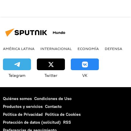
Mundo
AMÉRICA LATINA
INTERNACIONAL
ECONOMÍA
DEFENSA
M
Telegram
Twitter
VK
Quiénes somos
Condiciones de Uso
Productos y servicios
Contacto
Política de Privacidad
Politica de Cookies
Protección de datos (solicitud)
RSS
Preferencias de seguimiento