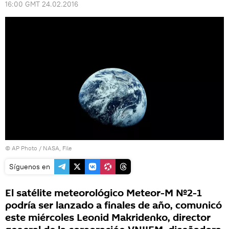
16:00 GMT 24.02.2016
© AP Photo / NASA, File
Síguenos en
El satélite meteorológico Meteor-M №2-1
podría ser lanzado a finales de año, comunicó
este miércoles Leonid Makridenko, director