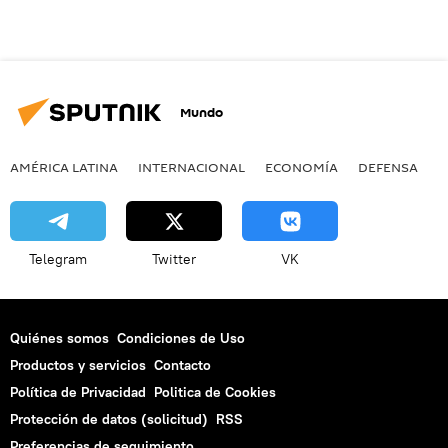
Mundo
AMÉRICA LATINA
INTERNACIONAL
ECONOMÍA
DEFENSA
M
Telegram
Twitter
VK
Quiénes somos
Condiciones de Uso
Productos y servicios
Contacto
Política de Privacidad
Politica de Cookies
Protección de datos (solicitud)
RSS
Preferencias de seguimiento